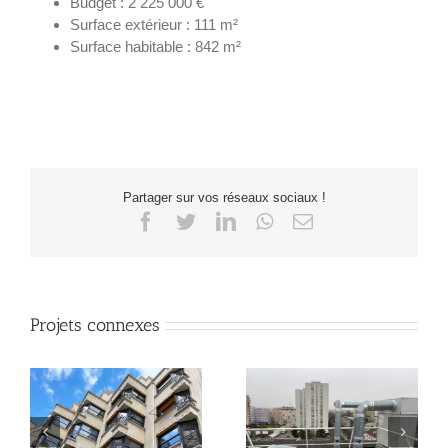
Budget : 2 225 000 €
Surface extérieur : 111 m²
Surface habitable :
8
42
m²
Partager sur vos réseaux sociaux !
Facebook
Twitter
LinkedIn
WhatsApp
Email
Projets connexes
RE
Equilibrage hydraulique
Réhabilitation