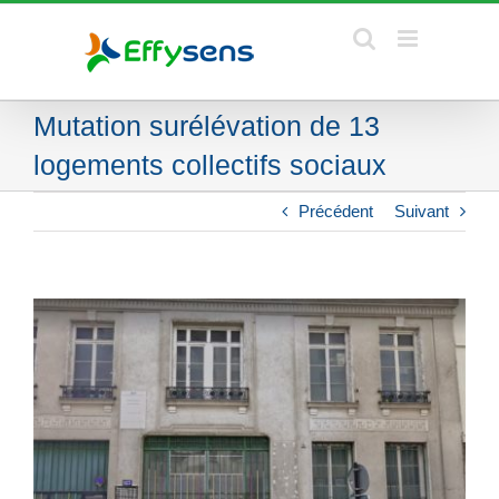
Skip
to
content
Mutation surélévation de 13
logements collectifs sociaux
Précédent
Suivant
View
Larger
Image