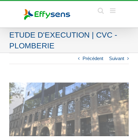
Skip
to
content
ETUDE D'EXECUTION | CVC -
PLOMBERIE
Précédent
Suivant
View
Larger
Image