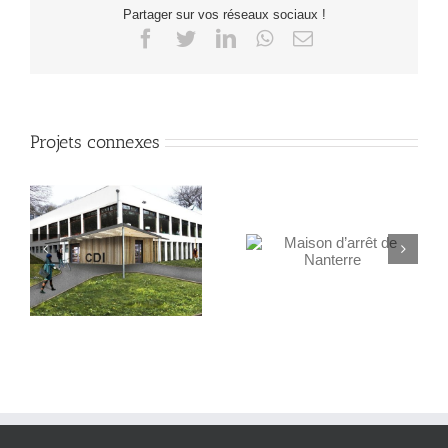
Partager sur vos réseaux sociaux !
Facebook
Twitter
LinkedIn
WhatsApp
Email
Projets connexes
Maison d’accueil Les
Maison d’arrêt de
Aiguerelles – EHPAD
Nanterre
86 lits – Mauguio (34)
– Audit énergétique