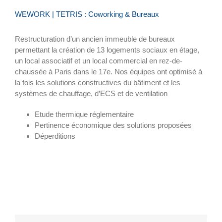
WEWORK | TETRIS : Coworking & Bureaux
R
estructuration d’un ancien immeuble de bureaux
permettant la création de 13 logements sociaux en étage,
un local associatif et un local commercial
en
rez-de-
chaussée
à
Paris
dans le
17
e.
Nos équipes ont
op
timis
é à
la fois
les solutions constructives
du
bâtiment
et
les
systèmes
de
chauffage
, d’ECS et de ventilation
Etude thermique réglementaire
P
ertinence économique
des solutions proposées
Déperditions